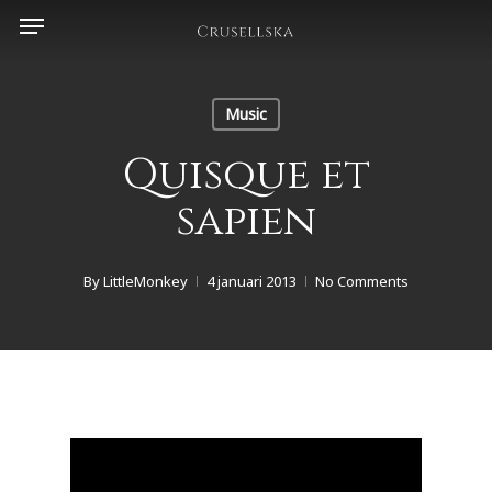
Menu
Skip
to
main
content
Music
Quisque et
sapien
By
LittleMonkey
4 januari 2013
No Comments